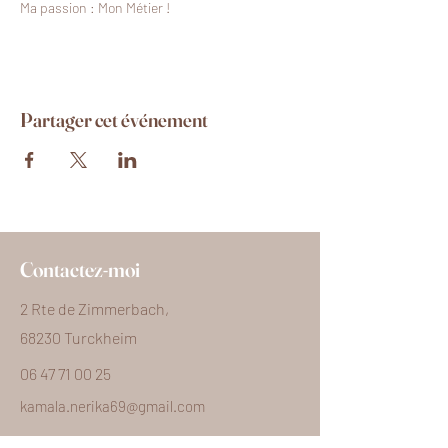
Ma passion : Mon Métier !
Partager cet événement
Contactez-moi
2 Rte de Zimmerbach,
68230 Turckheim
06 47 71 00 25
kamala.nerika69@gmail.com