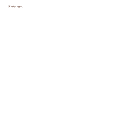
Prénom
Nom de famille
E-mail
Contacter
Envoyer