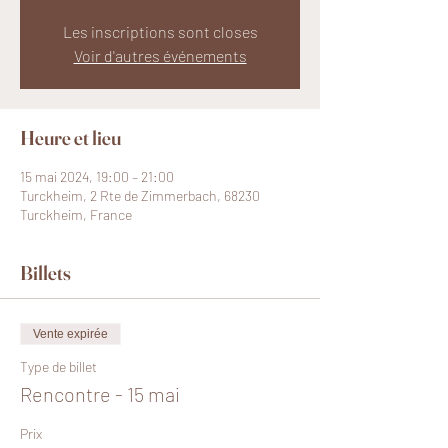
Les inscriptions sont closes
Voir d'autres événements
Heure et lieu
15 mai 2024, 19:00 – 21:00
Turckheim, 2 Rte de Zimmerbach, 68230
Turckheim, France
Billets
Vente expirée
Type de billet
Rencontre - 15 mai
Prix